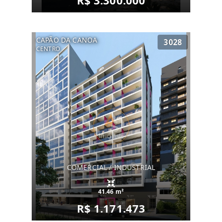
R$ 3.300.000
CAPÃO DA CANOA
3028
CENTRO
COMERCIAL / INDUSTRIAL
41.46 m²
R$ 1.171.473