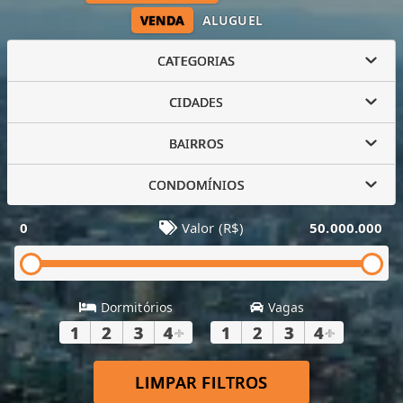
VENDA
ALUGUEL
CATEGORIAS
CIDADES
BAIRROS
CONDOMÍNIOS
0
Valor (R$)
50.000.000
Dormitórios
Vagas
1
2
3
4
+
1
2
3
4
+
LIMPAR FILTROS