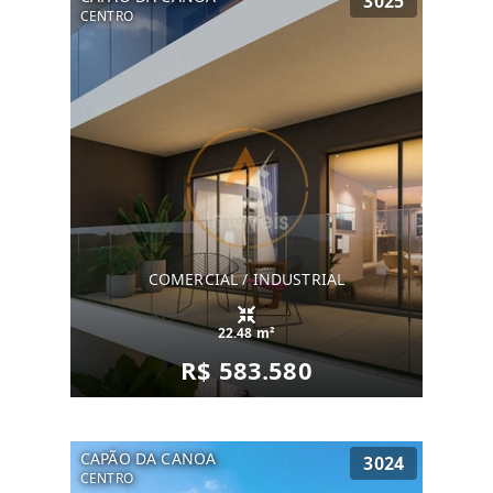
3025
CENTRO
COMERCIAL / INDUSTRIAL
22.48 m²
R$ 583.580
CAPÃO DA CANOA
3024
CENTRO