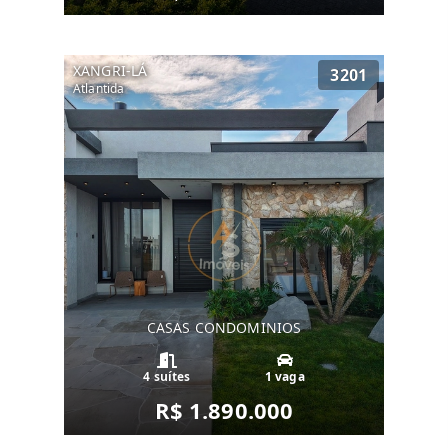
XANGRI-LÁ
3201
Atlantida
CASAS CONDOMINIOS
4 suítes
1 vaga
R$ 1.890.000