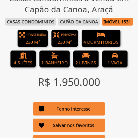
Capão da Canoa, Araçá
CASAS CONDOMINIOS
CAPÃO DA CANOA
IMÓVEL 1531
CONSTRUÍDA
PRIVATIVA
230 M²
230 M²
4 DORMITÓRIOS
4 SUÍTES
1 BANHEIRO
2 LIVINGS
1 VAGA
R$ 1.950.000
Tenho interesse
Salvar nos favoritos