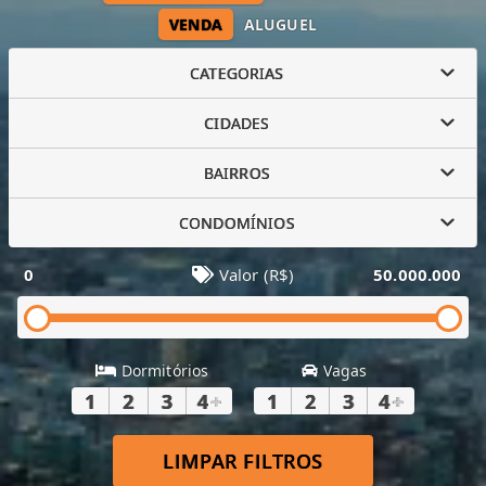
VENDA
ALUGUEL
CATEGORIAS
CIDADES
BAIRROS
CONDOMÍNIOS
0
Valor (R$)
50.000.000
Dormitórios
Vagas
1
2
3
4
+
1
2
3
4
+
LIMPAR FILTROS