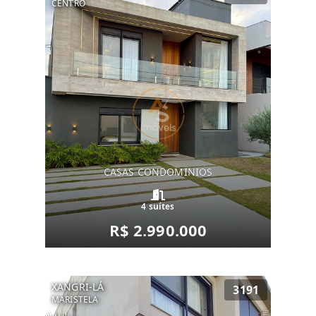
CENTRO
CASAS CONDOMINIOS
4 suítes
R$ 2.990.000
XANGRI-LÁ
3191
MARISTELA