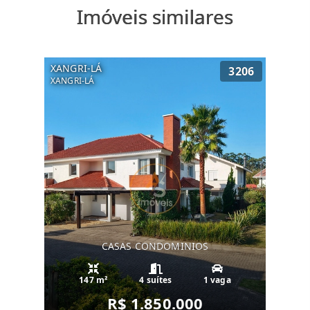
Imóveis similares
XANGRI-LÁ
3206
XANGRI-LÁ
CASAS CONDOMINIOS
147 m²
4 suítes
1 vaga
R$ 1.850.000