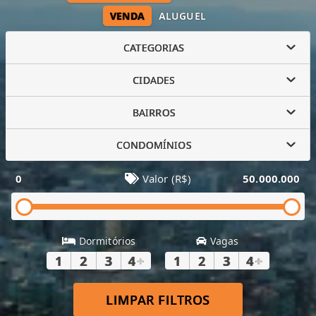
VENDA
ALUGUEL
CATEGORIAS
CIDADES
BAIRROS
CONDOMÍNIOS
0
Valor (R$)
50.000.000
Dormitórios
Vagas
1
2
3
4
+
1
2
3
4
+
LIMPAR FILTROS