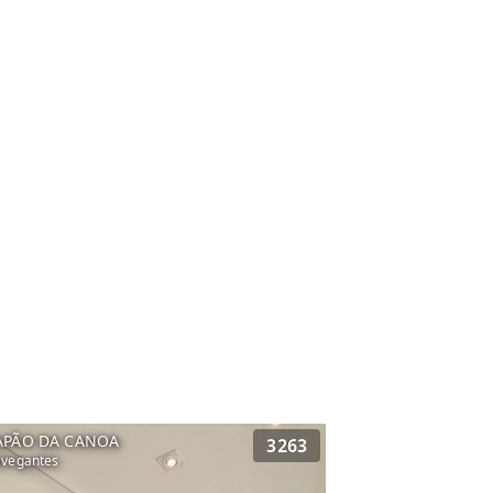
APÃO DA CANOA
3263
vegantes