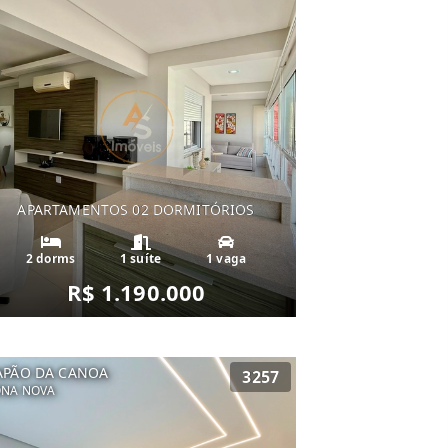
APARTAMENTOS 02 DORMITÓRIOS
2 dorms
1 suíte
1 vaga
R$ 1.190.000
APÃO DA CANOA
3257
ONA NOVA