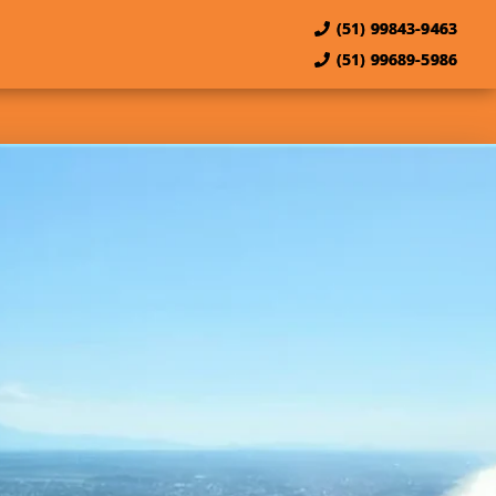
(51) 99843-9463
(51) 99689-5986