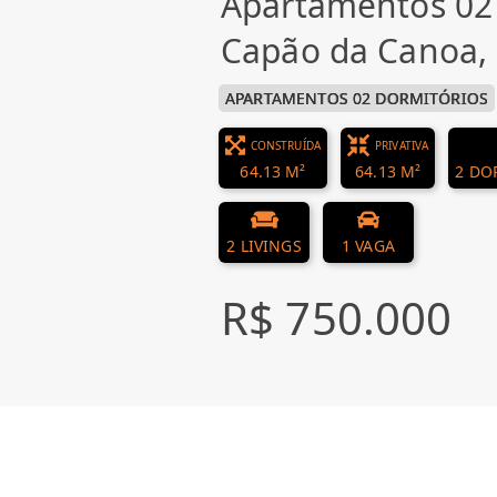
Apartamentos 02
Capão da Canoa,
APARTAMENTOS 02 DORMITÓRIOS
CONSTRUÍDA
PRIVATIVA
64.13 M²
64.13 M²
2 DO
2 LIVINGS
1 VAGA
R$ 750.000