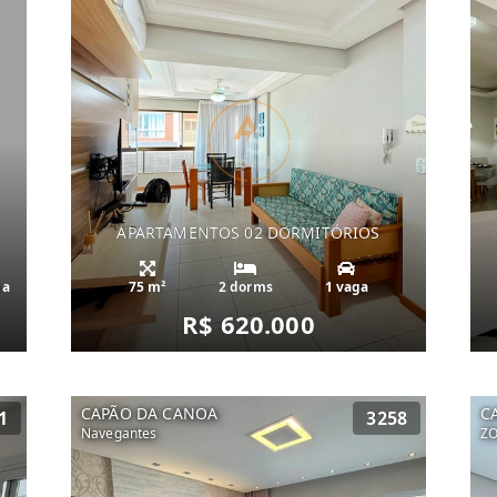
APARTAMENTOS 02 DORMITÓRIOS
ga
75 m²
2 dorms
1 vaga
R$ 620.000
CAPÃO DA CANOA
C
1
3258
Navegantes
Z