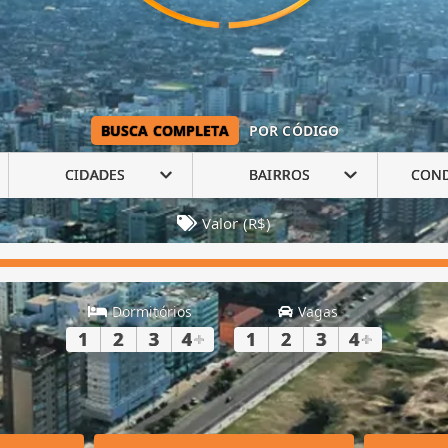
BUSCA COMPLETA
POR CÓDIGO
CIDADES
BAIRROS
CON
Valor (R$)
Dormitórios
Vagas
1
2
3
4
+
1
2
3
4
+