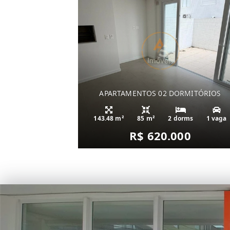
APARTAMENTOS 02 DORMITÓRIOS
143.48 m²
85 m²
2 dorms
1 vaga
R$ 620.000