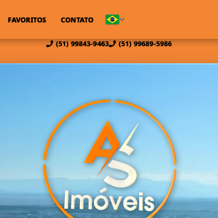
FAVORITOS
CONTATO
(51) 99843-9463
(51) 99689-5986