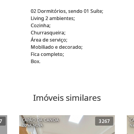
02 Dormitórios, sendo 01 Suíte;
Living 2 ambientes;
Cozinha;
Churrasqueira;
Área de serviço;
Mobiliado e decorado;
Fica completo;
Imóveis similares
CAPÃO DA CANOA
C
7
3267
ZONA NOVA
Na