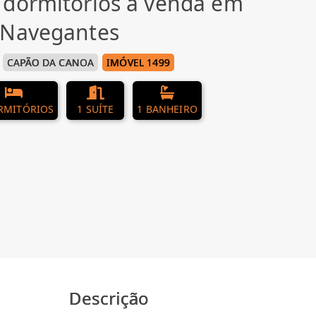
 dormitórios à venda em
 Navegantes
CAPÃO DA CANOA
IMÓVEL 1499
RMITÓRIOS
1 SUÍTE
1 BANHEIRO
Descrição