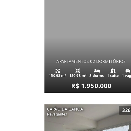
APARTAMENTOS 02 DORMITÓRIOS
150.98 m²
150.98 m²
3 dorms
1 suíte
1 va
R$ 1.950.000
CAPÃO DA CANOA
326
Navegantes