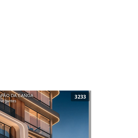
APÃO DA CANOA
3233
vegantes