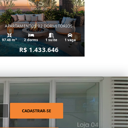
APARTAMENTOS 02 DORMITÓRIOS
97.48 m²
2 dorms
1 suíte
1 vaga
R$ 1.433.646
CADASTRAR-SE