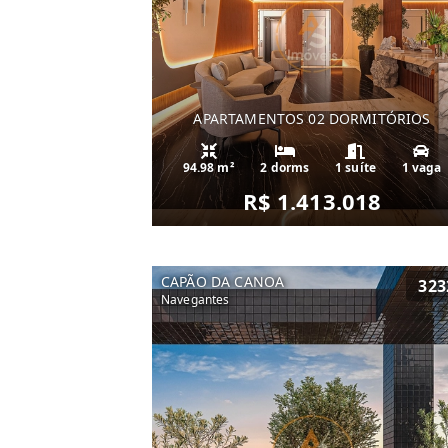
APARTAMENTOS 02 DORMITÓRIOS
94.98 m²
2 dorms
1 suíte
1 vaga
R$ 1.413.018
CAPÃO DA CANOA
323
Navegantes