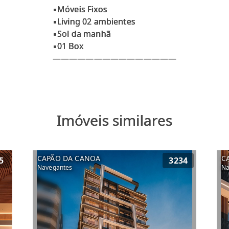
▪️Móveis Fixos
▪️Living 02 ambientes
▪️Sol da manhã
▪️01 Box
Imóveis similares
CAPÃO DA CANOA
C
5
3234
Navegantes
Na