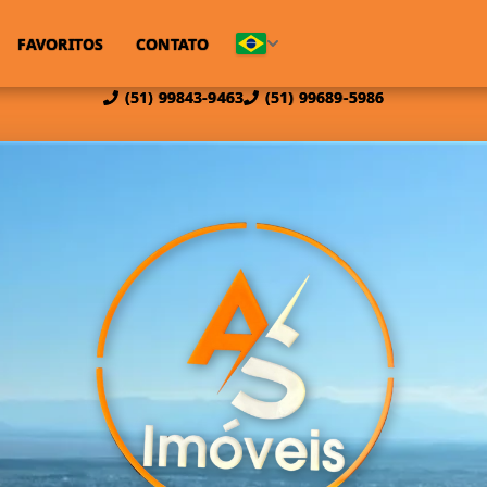
FAVORITOS
CONTATO
(51) 99843-9463
(51) 99689-5986