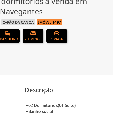
 dormitórios à venda em
 Navegantes
CAPÃO DA CANOA
IMÓVEL 1497
 BANHEIRO
2 LIVINGS
1 VAGA
Descrição
▪️02 Dormitórios(01 Suíte)
▪️Banho social