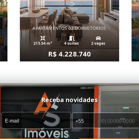
APARTAMENTOS 02 DORMITÓRIOS
215.54 m²
4 suítes
2 vagas
R$ 4.228.740
Receba novidades