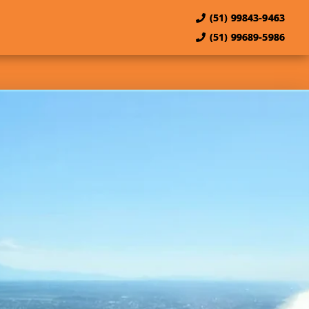
(51) 99843-9463
(51) 99689-5986