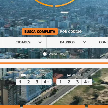
BUSCA COMPLETA
POR CÓDIGO
CIDADES
BAIRROS
CON
Valor (R$)
Dormitórios
Vagas
1
2
3
4
+
1
2
3
4
+