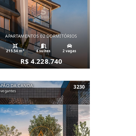
APARTAMENTOS 02 DORMITÓRIOS
215.54 m²
4 suítes
2 vagas
R$ 4.228.740
APÃO DA CANOA
3230
vegantes