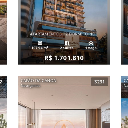
APARTAMENTOS 02 DORMITÓRIOS
107.94 m²
2 suítes
1 vaga
R$ 1.701.810
CAPÃO DA CANOA
C
2
3231
Navegantes
Na