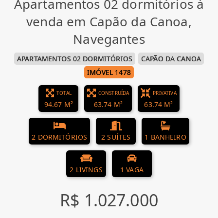
Apartamentos 02 dormitórios à
venda em Capão da Canoa,
Navegantes
APARTAMENTOS 02 DORMITÓRIOS
CAPÃO DA CANOA
IMÓVEL 1478
TOTAL
CONSTRUÍDA
PRIVATIVA
94.67 M²
63.74 M²
63.74 M²
2 DORMITÓRIOS
2 SUÍTES
1 BANHEIRO
2 LIVINGS
1 VAGA
R$ 1.027.000