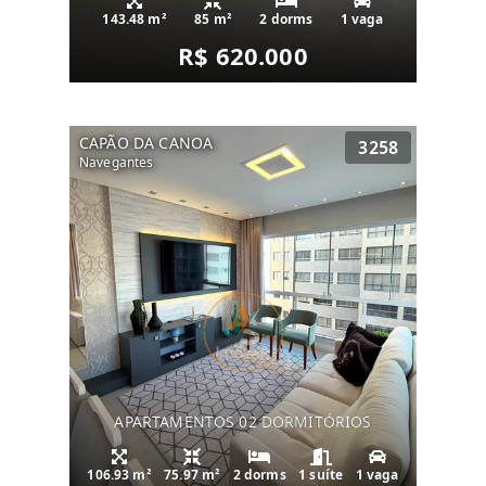
143.48 m²
85 m²
2 dorms
1 vaga
R$ 620.000
CAPÃO DA CANOA
3258
Navegantes
APARTAMENTOS 02 DORMITÓRIOS
106.93 m²
75.97 m²
2 dorms
1 suíte
1 vaga