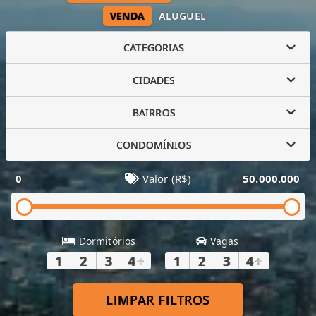
VENDA
ALUGUEL
CATEGORIAS
CIDADES
BAIRROS
CONDOMÍNIOS
0
Valor (R$)
50.000.000
Dormitórios
Vagas
1
2
3
4
+
1
2
3
4
+
LIMPAR FILTROS