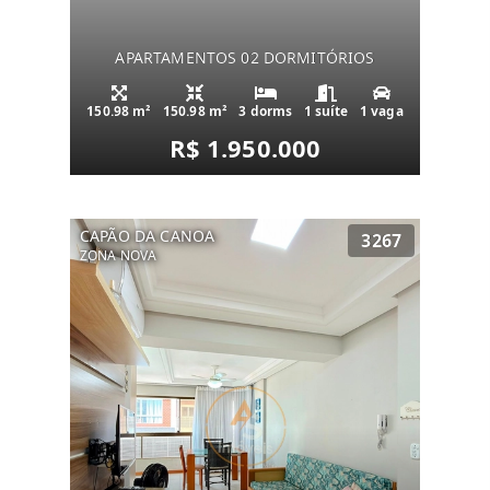
APARTAMENTOS 02 DORMITÓRIOS
150.98 m²
150.98 m²
3 dorms
1 suíte
1 vaga
R$ 1.950.000
CAPÃO DA CANOA
3267
ZONA NOVA