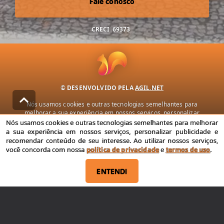
Fale conosco
CRECI
69373
© DESENVOLVIDO PELA
AGIL.NET
Nós usamos cookies e outras tecnologias semelhantes para
melhorar a sua experiência em nossos serviços, personalizar
publicidade e recomendar conteúdo de seu interesse. Ao utilizar
Nós usamos cookies e outras tecnologias semelhantes para melhorar
nossos serviços, você concorda com nossa política de privacidade e
a sua experiência em nossos serviços, personalizar publicidade e
termos de uso.
recomendar conteúdo de seu interesse. Ao utilizar nossos serviços,
você concorda com nossa
política de privacidade
e
termos de uso
.
Política de Privacidade
Termos de uso
ENTENDI