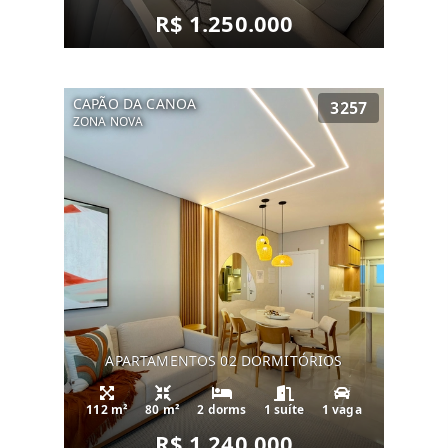
R$ 1.250.000
CAPÃO DA CANOA
3257
ZONA NOVA
APARTAMENTOS 02 DORMITÓRIOS
112 m²
80 m²
2 dorms
1 suíte
1 vaga
R$ 1.240.000