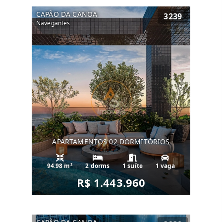
CAPÃO DA CANOA
3239
Navegantes
APARTAMENTOS 02 DORMITÓRIOS
94.98 m²
2 dorms
1 suíte
1 vaga
R$ 1.443.960