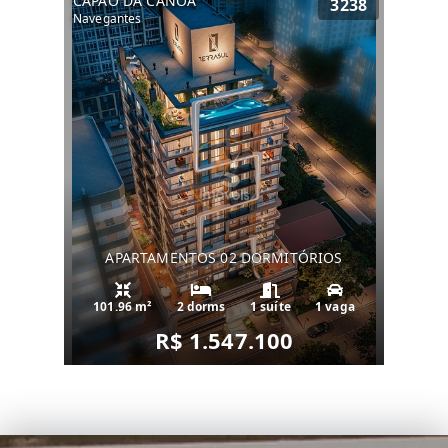
CAPÃO DA CANOA
3238
Navegantes
APARTAMENTOS 02 DORMITÓRIOS
101.96 m²
2 dorms
1 suíte
1 vaga
R$ 1.547.100