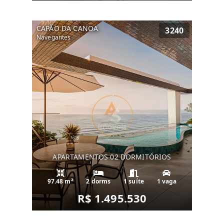
CAPÃO DA CANOA
3240
Navegantes
APARTAMENTOS 02 DORMITÓRIOS
97.48 m²
2 dorms
1 suíte
1 vaga
R$ 1.495.530