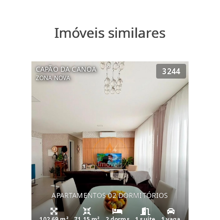
Imóveis similares
CAPÃO DA CANOA
3244
ZONA NOVA
APARTAMENTOS 02 DORMITÓRIOS
102.69 m²
71.15 m²
2 dorms
1 suíte
1 vaga