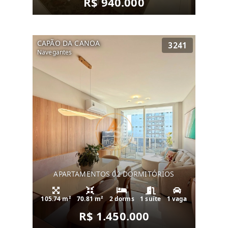
R$ 940.000
CAPÃO DA CANOA
3241
Navegantes
APARTAMENTOS 02 DORMITÓRIOS
105.74 m²
70.81 m²
2 dorms
1 suíte
1 vaga
R$ 1.450.000