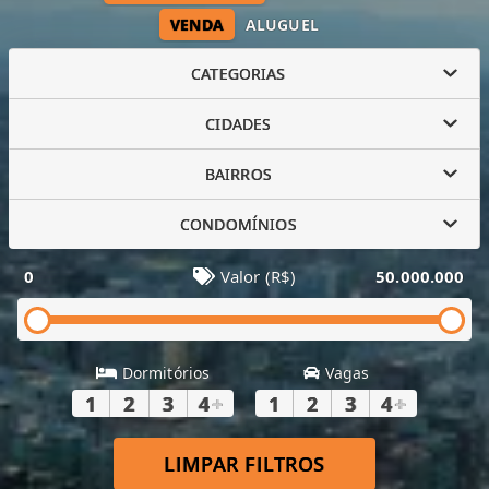
VENDA
ALUGUEL
CATEGORIAS
CIDADES
BAIRROS
CONDOMÍNIOS
0
Valor (R$)
50.000.000
Dormitórios
Vagas
1
2
3
4
+
1
2
3
4
+
LIMPAR FILTROS