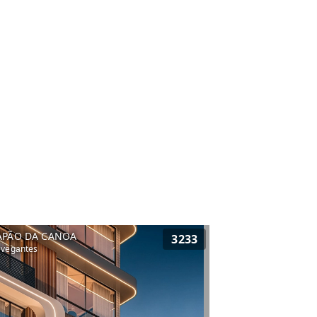
APÃO DA CANOA
3233
vegantes