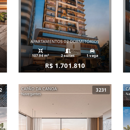
APARTAMENTOS 02 DORMITÓRIOS
107.94 m²
2 suítes
1 vaga
R$ 1.701.810
CAPÃO DA CANOA
C
2
3231
Navegantes
Na