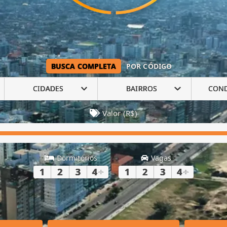
BUSCA COMPLETA
POR CÓDIGO
CIDADES
BAIRROS
CON
Valor (R$)
Dormitórios
Vagas
1
2
3
4
+
1
2
3
4
+