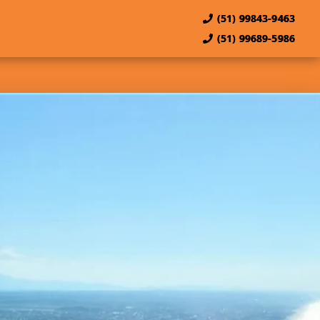
(51) 99843-9463
(51) 99689-5986