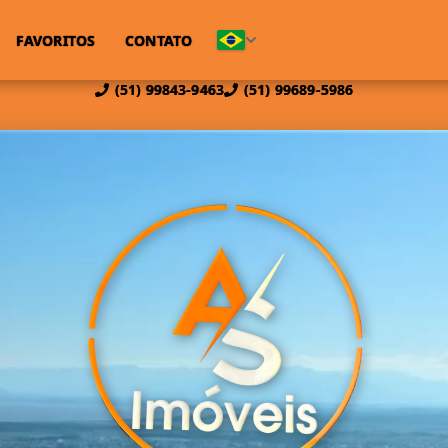
FAVORITOS
CONTATO
(51) 99843-9463
(51) 99689-5986