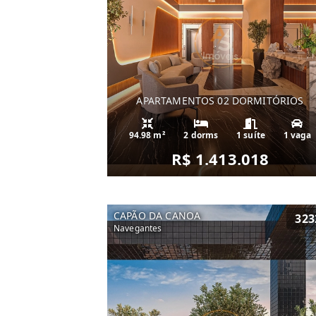
APARTAMENTOS 02 DORMITÓRIOS
94.98 m²
2 dorms
1 suíte
1 vaga
R$ 1.413.018
CAPÃO DA CANOA
323
Navegantes