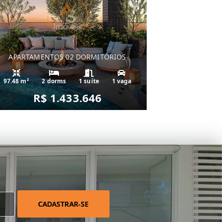
APARTAMENTOS 02 DORMITÓRIOS
97.48 m²
2 dorms
1 suíte
1 vaga
R$ 1.433.646
CADASTRAR-SE