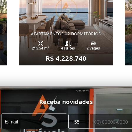
APARTAMENTOS 02 DORMITÓRIOS
215.54 m²
4 suítes
2 vagas
R$ 4.228.740
Receba novidades