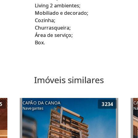
Living 2 ambientes;
Mobiliado e decorado;
Cozinha;
Churrasqueira;
Área de serviço;
Imóveis similares
CAPÃO DA CANOA
C
5
3234
Navegantes
Na