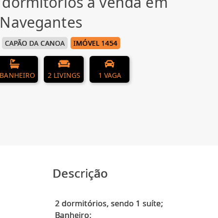
 dormitórios à venda em
 Navegantes
CAPÃO DA CANOA
IMÓVEL 1454
 BANHEIRO
2 LIVINGS
1 VAGA
Descrição
2 dormitórios, sendo 1 suíte;
Banheiro;