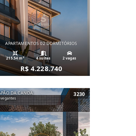
APARTAMENTOS 02 DORMITÓRIOS
215.54 m²
4 suítes
2 vagas
R$ 4.228.740
APÃO DA CANOA
3230
vegantes