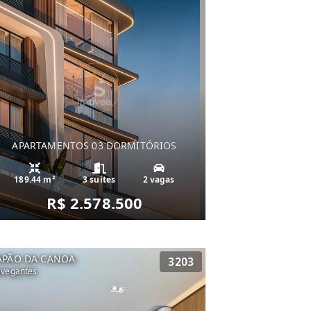
APARTAMENTOS 03 DORMITÓRIOS
189.44 m²
3 suítes
2 vagas
R$ 2.578.500
APÃO DA CANOA
3203
vegantes