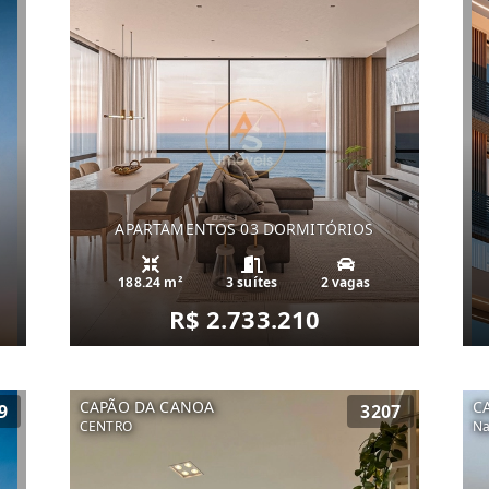
APARTAMENTOS 03 DORMITÓRIOS
188.24 m²
3 suítes
2 vagas
R$ 2.733.210
CAPÃO DA CANOA
C
9
3207
CENTRO
Na