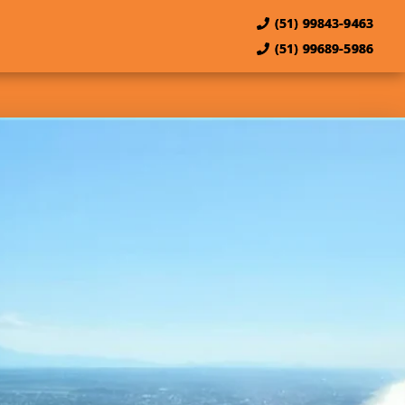
(51) 99843-9463
(51) 99689-5986