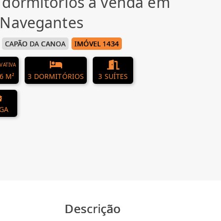
 dormitórios à venda em
 Navegantes
CAPÃO DA CANOA
IMÓVEL 1434
IVATIVA
6 M²
3 DORMITÓRIOS
3 SUÍTES
AGA
Descrição