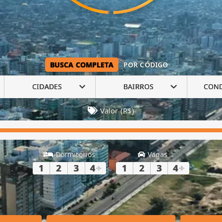
BUSCA COMPLETA
POR CÓDIGO
CIDADES
BAIRROS
CON
Valor (R$)
Dormitórios
Vagas
1
2
3
4
+
1
2
3
4
+