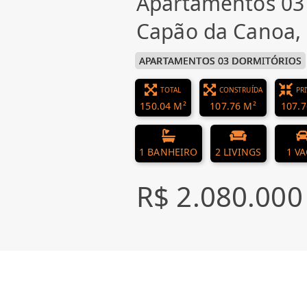
Apartamentos 03
Capão da Canoa,
APARTAMENTOS 03 DORMITÓRIOS
TOTAL
CONSTRUÍDA
PR
150.04 M²
107.76 M²
107.7
1 BANHEIRO
2 LIVINGS
1 V
R$ 2.080.000