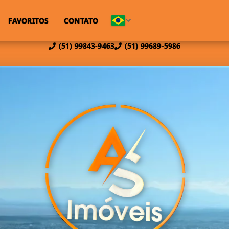
FAVORITOS
CONTATO
(51) 99843-9463
(51) 99689-5986