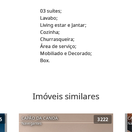
03 suítes;
Lavabo;
Living estar e Jantar;
Cozinha;
Churrasqueira;
Área de serviço;
Mobiliado e Decorado;
Imóveis similares
CAPÃO DA CANOA
C
5
3222
Navegantes
Na