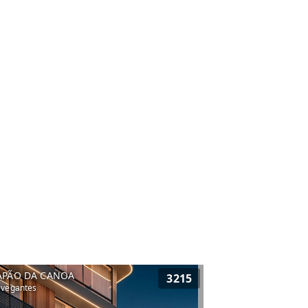
APÃO DA CANOA
3215
vegantes