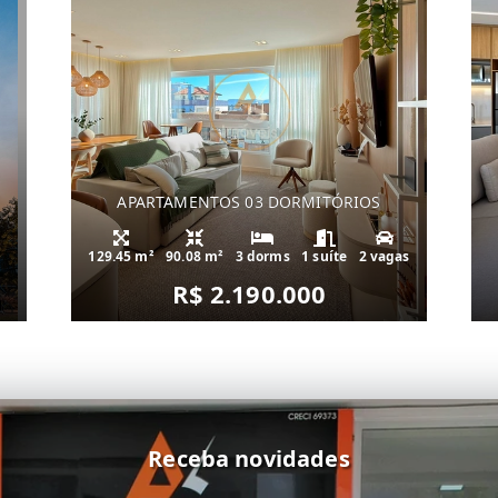
APARTAMENTOS 03 DORMITÓRIOS
129.45 m²
90.08 m²
3 dorms
1 suíte
2 vagas
R$ 2.190.000
Receba novidades