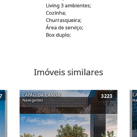
Living 3 ambientes;
Cozinha;
Churrasqueira;
Área de serviço;
Imóveis similares
CAPÃO DA CANOA
C
7
3223
Navegantes
Na