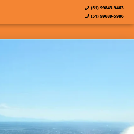
(51) 99843-9463
(51) 99689-5986