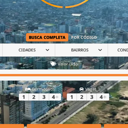
BUSCA COMPLETA
POR CÓDIGO
CIDADES
BAIRROS
CON
Valor (R$)
Dormitórios
Vagas
1
2
3
4
+
1
2
3
4
+