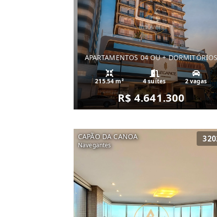
APARTAMENTOS 04 OU + DORMITÓRIO
215.54 m²
4 suítes
2 vagas
R$ 4.641.300
CAPÃO DA CANOA
320
Navegantes