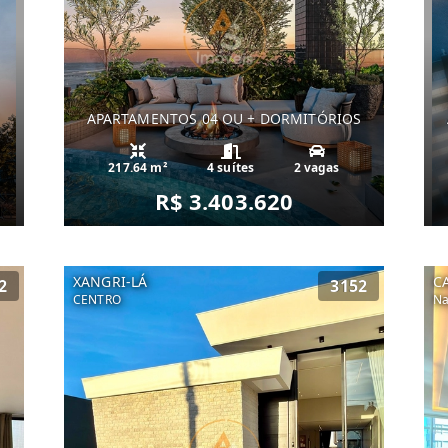
S
APARTAMENTOS 04 OU + DORMITÓRIOS
217.64 m²
4 suítes
2 vagas
R$ 3.403.620
XANGRI-LÁ
C
2
3152
CENTRO
Na