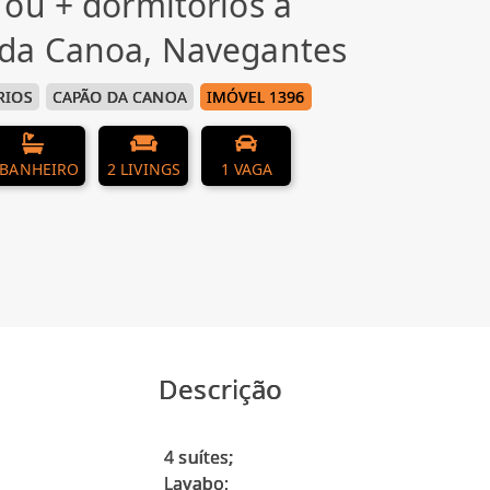
ou + dormitórios à
da Canoa, Navegantes
RIOS
CAPÃO DA CANOA
IMÓVEL 1396
 BANHEIRO
2 LIVINGS
1 VAGA
Descrição
4 suítes;
Lavabo;