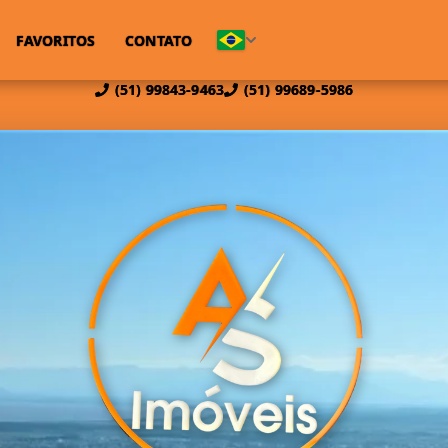
FAVORITOS
CONTATO
(51) 99843-9463
(51) 99689-5986