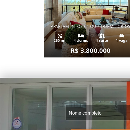
APARTAMENTOS 04 OU + DORMITÓRIO
260 m²
4 dorms
1 suíte
1 vaga
R$ 3.800.000