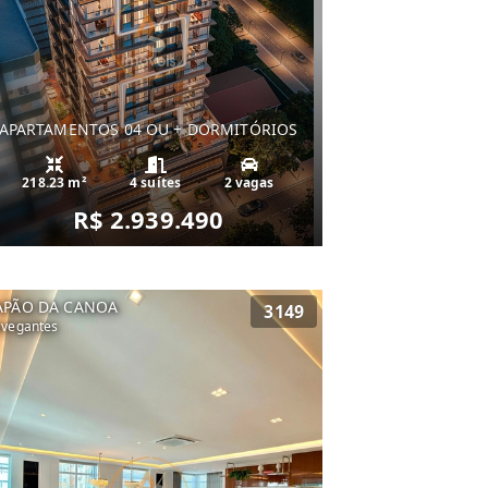
APARTAMENTOS 04 OU + DORMITÓRIOS
218.23 m²
4 suítes
2 vagas
R$ 2.939.490
APÃO DA CANOA
3149
vegantes