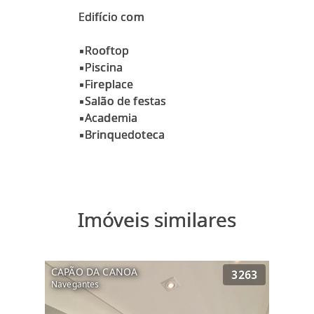
Edifício com
▪Rooftop
▪Piscina
▪Fireplace
▪Salão de festas
▪Academia
Imóveis similares
CAPÃO DA CANOA
3263
Navegantes