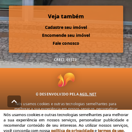
Veja também
Cadastre seu imóvel
Encomende seu imóvel
Fale conosco
CRECI
69373
© DESENVOLVIDO PELA
AGIL.NET
Nós usamos cookies e outras tecnologias semelhantes para
melhorar a sua experiência em nossos serviços, personalizar
publicidade e recomendar conteúdo de seu interesse. Ao utilizar
Nós usamos cookies e outras tecnologias semelhantes para melhorar
nossos serviços, você concorda com nossa política de privacidade e
a sua experiência em nossos serviços, personalizar publicidade e
termos de uso.
recomendar conteúdo de seu interesse. Ao utilizar nossos serviços,
você concorda com nossa
política de privacidade
e
termos de uso
.
Política de Privacidade
Termos de uso