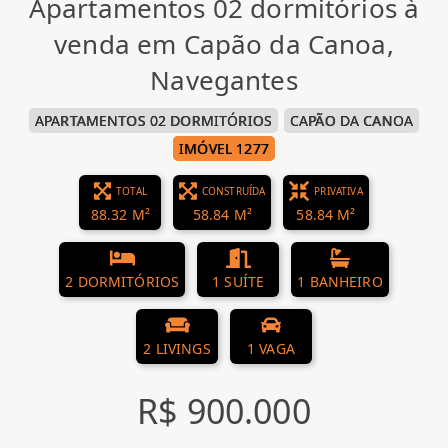
Apartamentos 02 dormitórios à
venda em Capão da Canoa,
Navegantes
APARTAMENTOS 02 DORMITÓRIOS
CAPÃO DA CANOA
IMÓVEL 1277
TOTAL
CONSTRUÍDA
PRIVATIVA
88.32 M²
58.84 M²
58.84 M²
2 DORMITÓRIOS
1 SUÍTE
1 BANHEIRO
2 LIVINGS
1 VAGA
R$ 900.000