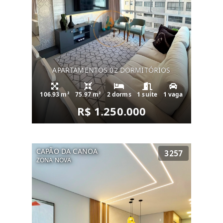
APARTAMENTOS 02 DORMITÓRIOS
106.93 m²
75.97 m²
2 dorms
1 suíte
1 vaga
R$ 1.250.000
CAPÃO DA CANOA
3257
ZONA NOVA