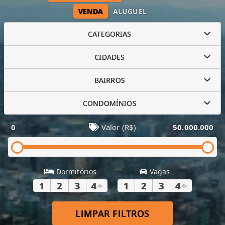
VENDA
ALUGUEL
CATEGORIAS
CIDADES
BAIRROS
CONDOMÍNIOS
0
Valor (R$)
50.000.000
Dormitórios
Vagas
1
2
3
4
+
1
2
3
4
+
LIMPAR FILTROS