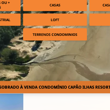
 OU +
CASAS
CAS
S
STRIAL
LOFT
TERRENOS CONDOMINIOS
SOBRADO À VENDA CONDOMÍNIO CAPÃO ILHAS RESOR