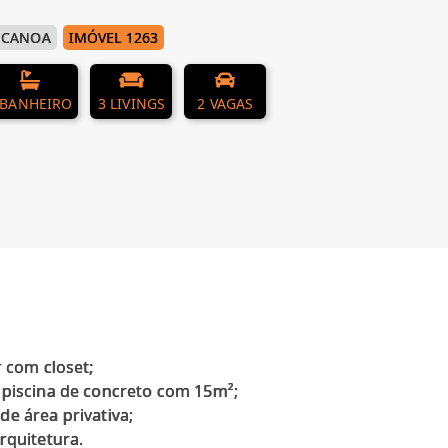
 CANOA
IMÓVEL 1263
 BANHEIRO
3 LIVINGS
2 VAGAS
r com closet;
 piscina de concreto com 15m²;
e área privativa;
rquitetura.