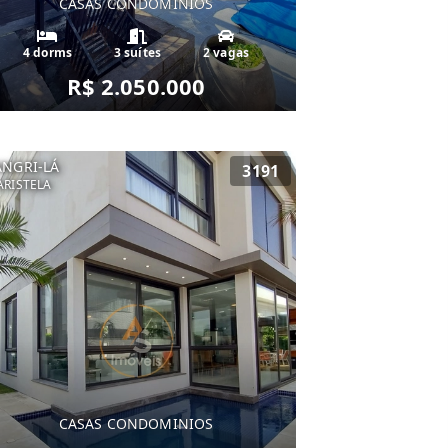
CASAS CONDOMINIOS
4 dorms
3 suítes
2 vagas
R$ 2.050.000
ANGRI-LÁ
3191
RISTELA
CASAS CONDOMINIOS