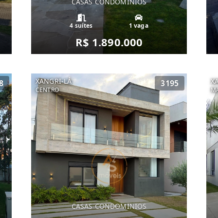
CASAS CONDOMINIOS
4 suítes
1 vaga
R$ 1.890.000
XANGRI-LÁ
X
8
3195
CENTRO
MA
CASAS CONDOMINIOS