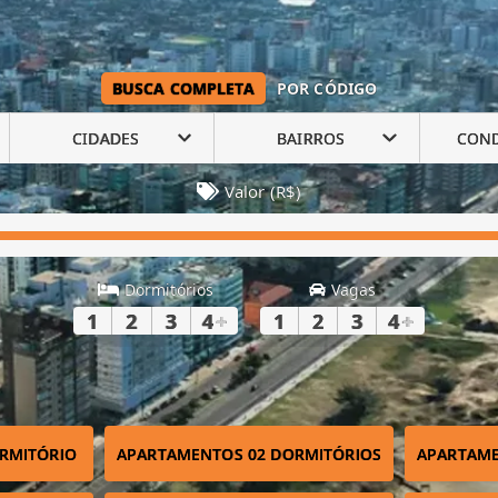
BUSCA COMPLETA
POR CÓDIGO
CIDADES
BAIRROS
CON
Valor (R$)
Dormitórios
Vagas
1
2
3
4
+
1
2
3
4
+
RMITÓRIO
APARTAMENTOS 02 DORMITÓRIOS
APARTAME