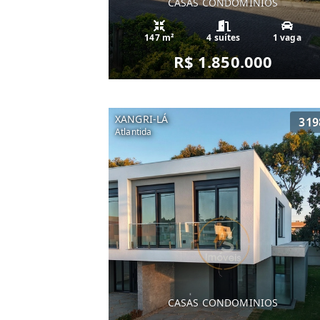
CASAS CONDOMINIOS
147 m²
4 suítes
1 vaga
R$ 1.850.000
XANGRI-LÁ
319
Atlantida
CASAS CONDOMINIOS