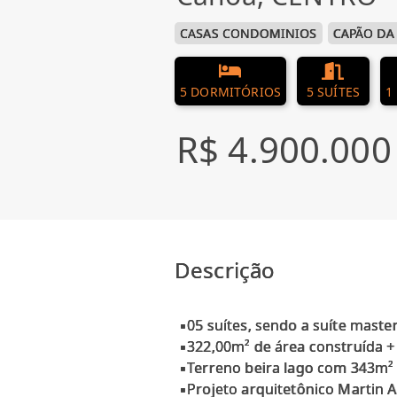
CASAS CONDOMINIOS
CAPÃO DA
5 DORMITÓRIOS
5 SUÍTES
1
R$ 4.900.000
Descrição
▪05 suítes, sendo a suíte maste
▪322,00m² de área construída +
▪Terreno beira lago com 343m² d
▪Projeto arquitetônico Martin A