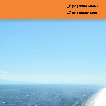
(51) 99843-9463
(51) 99689-5986