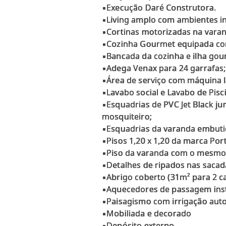
▪Execução Daré Construtora.
▪Living amplo com ambientes i
▪Cortinas motorizadas na varand
▪Cozinha Gourmet equipada com
▪Bancada da cozinha e ilha go
▪Adega Venax para 24 garrafas;
▪Área de serviço com máquina 
▪Lavabo social e Lavabo de Pisc
▪Esquadrias de PVC Jet Black j
mosquiteiro;
▪Esquadrias da varanda embuti
▪Pisos 1,20 x 1,20 da marca Port
▪Piso da varanda com o mesmo n
▪Detalhes de ripados nas sacad
▪Abrigo coberto (31m² para 2 ca
▪Aquecedores de passagem ins
▪Paisagismo com irrigação aut
▪Mobiliada e decorado