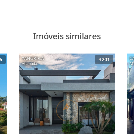
Imóveis similares
XANGRI-LÁ
C
6
3201
Atlantida
AT