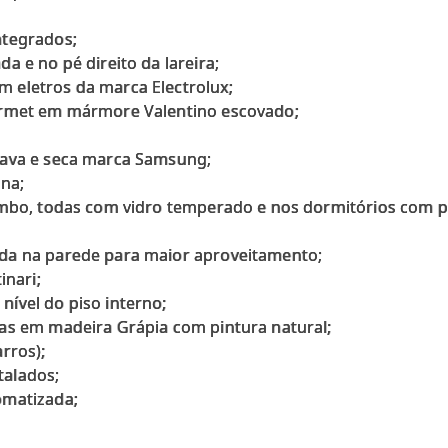
ntegrados;
a e no pé direito da lareira;
 eletros da marca Electrolux;
urmet em mármore Valentino escovado;
lava e seca marca Samsung;
ina;
umbo, todas com vidro temperado e nos dormitórios com p
da na parede para maior aproveitamento;
inari;
ível do piso interno;
as em madeira Grápia com pintura natural;
rros);
talados;
omatizada;