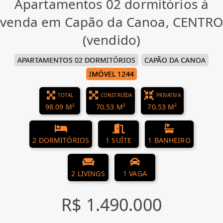
Apartamentos 02 dormitórios à
venda em Capão da Canoa, CENTRO
(vendido)
APARTAMENTOS 02 DORMITÓRIOS
CAPÃO DA CANOA
IMÓVEL 1244
TOTAL
CONSTRUÍDA
PRIVATIVA
98.09 M²
70.53 M²
70.53 M²
2 DORMITÓRIOS
1 SUÍTE
1 BANHEIRO
2 LIVINGS
1 VAGA
R$ 1.490.000