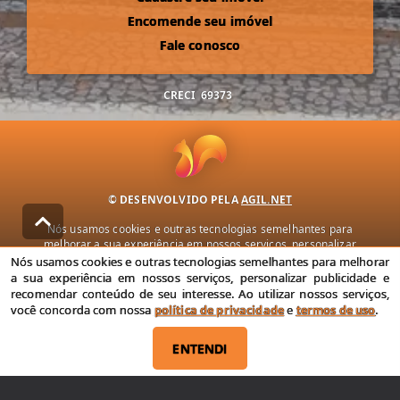
Encomende seu imóvel
Fale conosco
CRECI
69373
© DESENVOLVIDO PELA
AGIL.NET
Nós usamos cookies e outras tecnologias semelhantes para
melhorar a sua experiência em nossos serviços, personalizar
publicidade e recomendar conteúdo de seu interesse. Ao utilizar
Nós usamos cookies e outras tecnologias semelhantes para melhorar
nossos serviços, você concorda com nossa política de privacidade e
a sua experiência em nossos serviços, personalizar publicidade e
termos de uso.
recomendar conteúdo de seu interesse. Ao utilizar nossos serviços,
você concorda com nossa
política de privacidade
e
termos de uso
.
Política de Privacidade
Termos de uso
ENTENDI