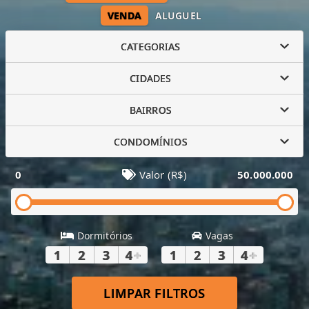
VENDA
ALUGUEL
CATEGORIAS
CIDADES
BAIRROS
CONDOMÍNIOS
0
Valor (R$)
50.000.000
Dormitórios
Vagas
1
2
3
4
+
1
2
3
4
+
LIMPAR FILTROS