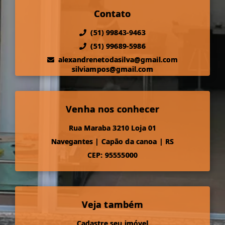
Contato
(51) 99843-9463
(51) 99689-5986
alexandrenetodasilva@gmail.com
silviampos@gmail.com
Venha nos conhecer
Rua Maraba 3210 Loja 01
Navegantes
|
Capão da canoa
|
RS
CEP: 95555000
Veja também
Cadastre seu imóvel