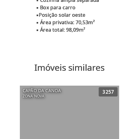
▪ Cozinha ampla separada
▪ Box para carro
▪Posição solar oeste
▪ Área privativa: 70,53m²
Imóveis similares
CAPÃO DA CANOA
3257
ZONA NOVA