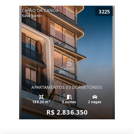
CAPÃO DA CANOA
3225
Navegantes
APARTAMENTOS 03 DORMITÓRIOS
188.24 m²
3 suítes
2 vagas
R$ 2.836.350