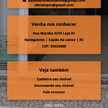
alexandrenetodasilva@gmail.com
silviampos@gmail.com
Venha nos conhecer
Rua Maraba 3210 Loja 01
Navegantes
|
Capão da canoa
|
RS
CEP: 95555000
Veja também
Cadastre seu imóvel
Encomende seu imóvel
Fale conosco
CRECI
69373