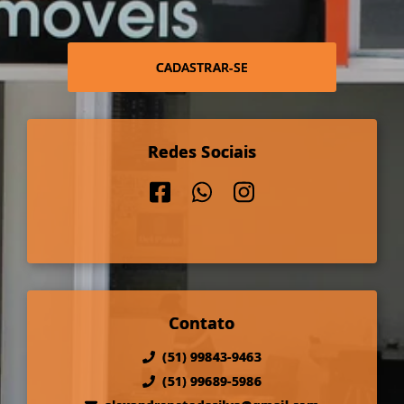
CADASTRAR-SE
Redes Sociais
Contato
(51) 99843-9463
(51) 99689-5986