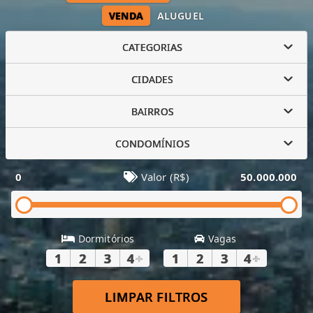
VENDA
ALUGUEL
CATEGORIAS
CIDADES
BAIRROS
CONDOMÍNIOS
0
Valor (R$)
50.000.000
Dormitórios
Vagas
1
2
3
4
+
1
2
3
4
+
LIMPAR FILTROS