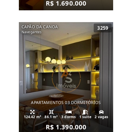
R$ 1.690.000
CAPÃO DA CANOA
3259
Navegantes
APARTAMENTOS 03 DORMITÓRIOS
124.42 m²
86.1 m²
3 dorms
1 suíte
2 vagas
R$ 1.390.000