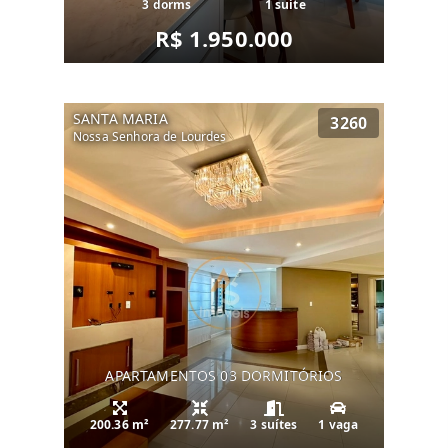
3 dorms
1 suíte
R$ 1.950.000
SANTA MARIA
3260
Nossa Senhora de Lourdes
APARTAMENTOS 03 DORMITÓRIOS
200.36 m²
277.77 m²
3 suítes
1 vaga