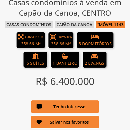
Casas condominios à venda em
Capão da Canoa, CENTRO
CASAS CONDOMINIOS
CAPÃO DA CANOA
IMÓVEL 1143
CONSTRUÍDA
PRIVATIVA
358.66 M²
358.66 M²
5 DORMITÓRIOS
5 SUÍTES
1 BANHEIRO
2 LIVINGS
R$ 6.400.000
Tenho interesse
Salvar nos favoritos