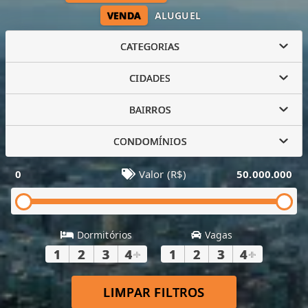
VENDA
ALUGUEL
CATEGORIAS
CIDADES
BAIRROS
CONDOMÍNIOS
0
Valor (R$)
50.000.000
Dormitórios
Vagas
1
2
3
4
+
1
2
3
4
+
LIMPAR FILTROS