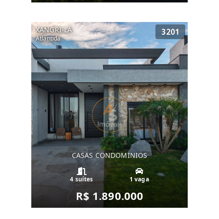
XANGRI-LÁ
3201
Atlantida
CASAS CONDOMINIOS
4 suítes
1 vaga
R$ 1.890.000