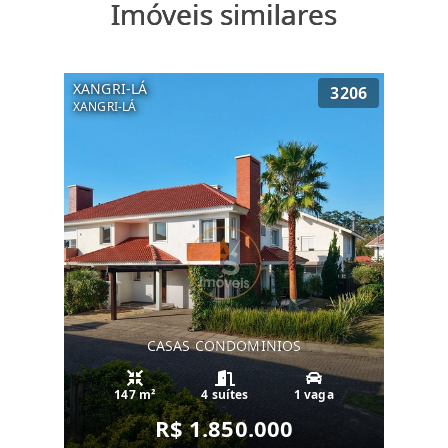
Imóveis similares
XANGRI-LÁ
3206
XANGRI-LÁ
CASAS CONDOMINIOS
147 m²
4 suítes
1 vaga
R$ 1.850.000