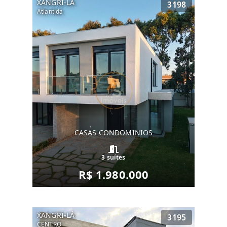
XANGRI-LÁ
3198
Atlantida
CASAS CONDOMINIOS
3 suítes
R$ 1.980.000
XANGRI-LÁ
3195
CENTRO