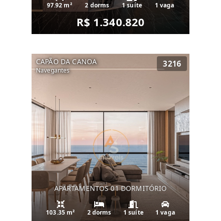
97.92 m²
2 dorms
1 suíte
1 vaga
R$ 1.340.820
CAPÃO DA CANOA
3216
Navegantes
APARTAMENTOS 01 DORMITÓRIO
103.35 m²
2 dorms
1 suíte
1 vaga