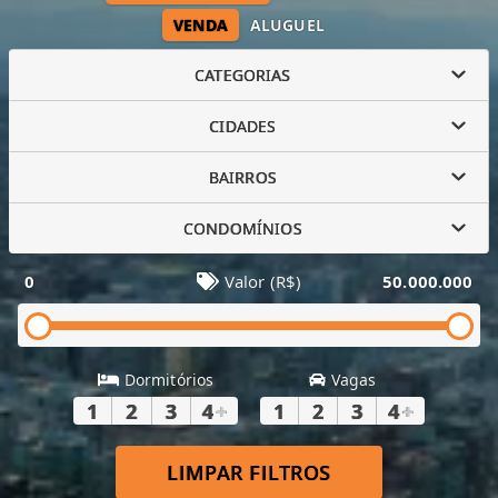
VENDA
ALUGUEL
CATEGORIAS
CIDADES
BAIRROS
CONDOMÍNIOS
0
Valor (R$)
50.000.000
Dormitórios
Vagas
1
2
3
4
+
1
2
3
4
+
LIMPAR FILTROS