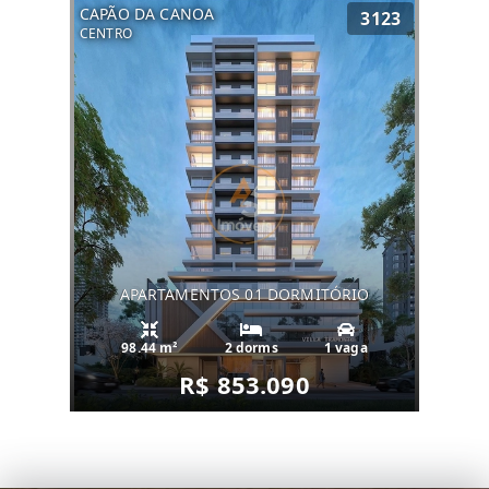
CAPÃO DA CANOA
3123
CENTRO
APARTAMENTOS 01 DORMITÓRIO
98.44 m²
2 dorms
1 vaga
R$ 853.090