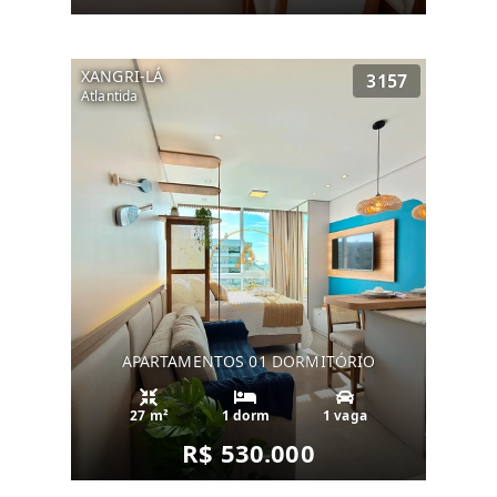
XANGRI-LÁ
3157
Atlantida
APARTAMENTOS 01 DORMITÓRIO
27 m²
1 dorm
1 vaga
R$ 530.000