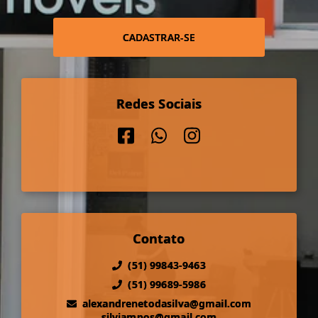
CADASTRAR-SE
Redes Sociais
Contato
(51) 99843-9463
(51) 99689-5986
alexandrenetodasilva@gmail.com
silviampos@gmail.com