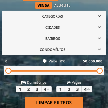
VENDA
ALUGUEL
CATEGORIAS
CIDADES
BAIRROS
CONDOMÍNIOS
0
Valor (R$)
50.000.000
Dormitórios
Vagas
1
2
3
4
+
1
2
3
4
+
LIMPAR FILTROS