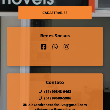
CADASTRAR-SE
Redes Sociais
Contato
(51) 99843-9463
(51) 99689-5986
alexandrenetodasilva@gmail.com
silviampos@gmail.com