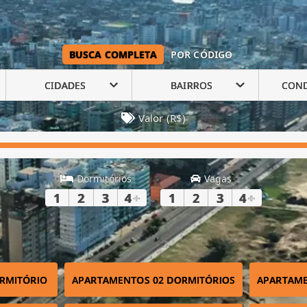
BUSCA COMPLETA
POR CÓDIGO
CIDADES
BAIRROS
CON
Valor (R$)
Dormitórios
Vagas
1
2
3
4
+
1
2
3
4
+
RMITÓRIO
APARTAMENTOS 02 DORMITÓRIOS
APARTAME