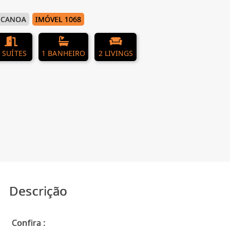
 CANOA
IMÓVEL 1068
 SUÍTES
1 BANHEIRO
2 LIVINGS
Descrição
Confira :