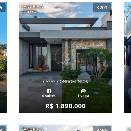
XANGRI-LÁ
C
6
3201
Atlantida
AT
CASAS CONDOMINIOS
4 suítes
1 vaga
R$ 1.890.000
XANGRI-LÁ
X
8
3195