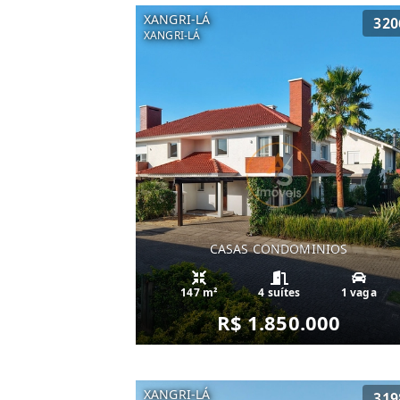
XANGRI-LÁ
320
XANGRI-LÁ
CASAS CONDOMINIOS
147 m²
4 suítes
1 vaga
R$ 1.850.000
XANGRI-LÁ
319