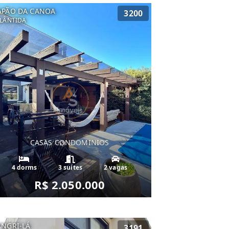
APÃO DA CANOA
3200
LÂNTIDA
CASAS CONDOMINIOS
4 dorms
3 suítes
2 vagas
R$ 2.050.000
ANGRI-LÁ
3191