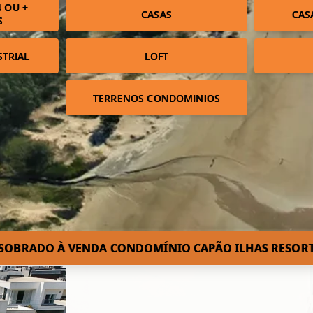
 OU +
CASAS
CAS
S
STRIAL
LOFT
TERRENOS CONDOMINIOS
SOBRADO À VENDA CONDOMÍNIO CAPÃO ILHAS RESOR