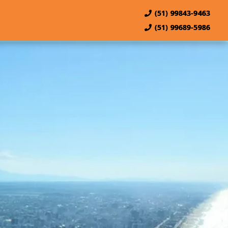
(51) 99843-9463
(51) 99689-5986