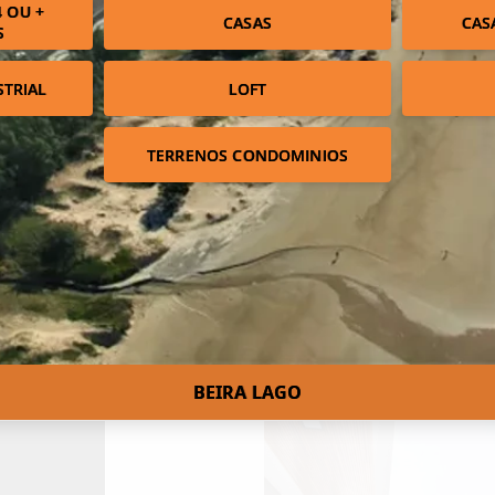
 OU +
CASAS
CAS
S
STRIAL
LOFT
TERRENOS CONDOMINIOS
BEIRA LAGO