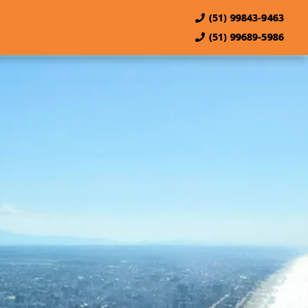
(51) 99843-9463
(51) 99689-5986