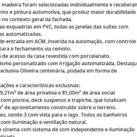
e madeira foram selecionadas individualmente e recebera
nto e pintura automotiva, que produz maior durabilidade
a no contexto geral da fachada.
 as esquadrias em PVC, todas as janelas das suítes com
as automatizadas.
 de entrada em ACM, inserida na automação, com controle
tura e fechamento via remoto.
 de acesso da casa revestida com porcelanato.
gismo personalizado com irrigação automatizada. Destaq
exclusiva Oliveira centenária, podada em forma de
ações e características exclusivas:
69,21m² de área privativa e 81,00m² de área social
 com piscina, deck suspenso e trapiche, que totalizam
² de aproveitamento construído sobre o terreno.
ítes, sendo 3 com vista para o lago. Todos os banheiros
com iluminação e ventilação natural.
de cinema com sistema de som independente e iluminação
lizada.