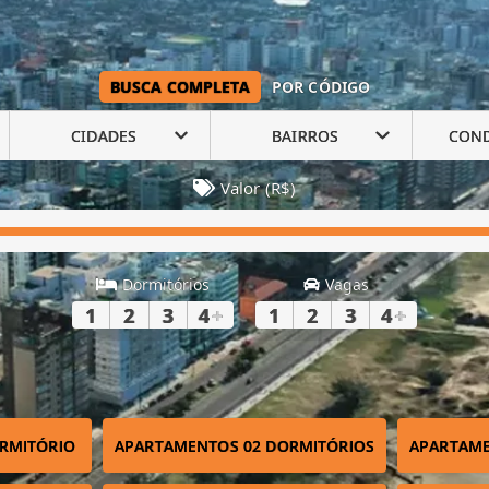
BUSCA COMPLETA
POR CÓDIGO
CIDADES
BAIRROS
CON
Valor (R$)
Dormitórios
Vagas
1
2
3
4
+
1
2
3
4
+
RMITÓRIO
APARTAMENTOS 02 DORMITÓRIOS
APARTAME