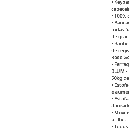
• Keypa
cabecei
• 100% 
• Banca
todas f
de gran
• Banhe
de regis
Rose Go
• Ferra
BLUM - 
50kg de
• Estof
e aument
• Estof
dourad
• Móvei
brilho.
• Todos