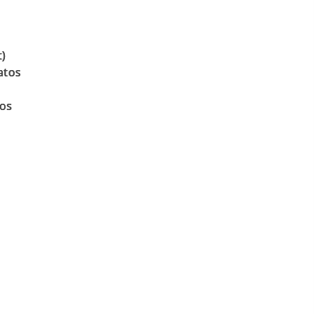
)
atos
tos