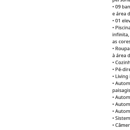
• 09 ba
e área d
• 01 ele
• Pisci
infinit
as core
• Roupa
à área d
• Cozin
• Pé-di
• Livin
• Autom
paisagi
• Autom
• Autom
• Autom
• Siste
• Câmer