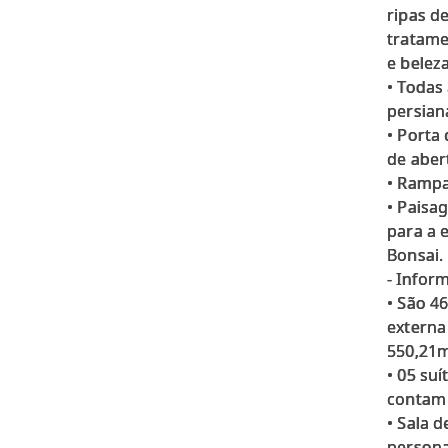
ripas d
tratame
e belez
• Todas
persian
• Porta
de aber
• Rampa
• Paisa
para a 
Bonsai.
- Inform
• São 4
externa
550,21m
• 05 su
contam 
• Sala 
persona