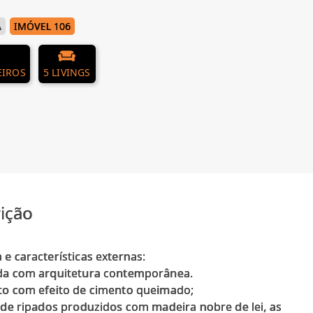
Á
IMÓVEL 106
EIROS
5 LIVINGS
ição
 e características externas:
da com arquitetura contemporânea.
to com efeito de cimento queimado;
s de ripados produzidos com madeira nobre de lei, as