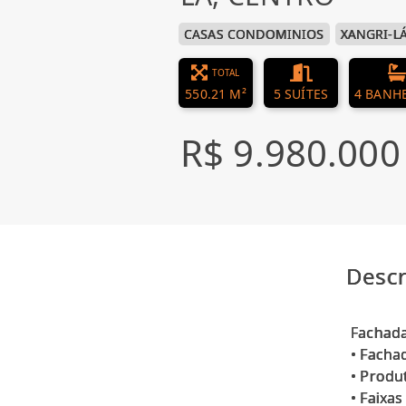
CASAS CONDOMINIOS
XANGRI-L
TOTAL
550.21 M²
5 SUÍTES
4 BANH
R$ 9.980.000
Descr
Fachada
• Facha
• Produ
• Faixa