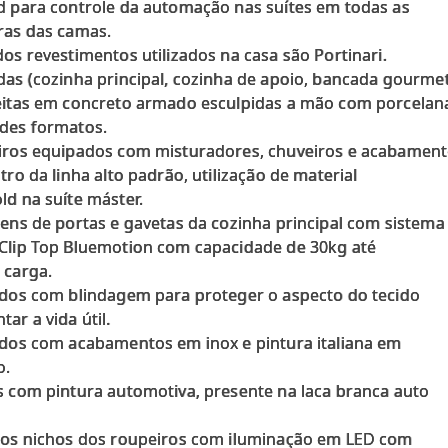
d para controle da automação nas suítes em todas as
ras das camas.
dos revestimentos utilizados na casa são Portinari.
das (cozinha principal, cozinha de apoio, bancada gourmet
eitas em concreto armado esculpidas a mão com porcelan
des formatos.
iros equipados com misturadores, chuveiros e acabamen
tro da linha alto padrão, utilização de material
ld na suíte máster.
gens de portas e gavetas da cozinha principal com sistema
Clip Top Bluemotion com capacidade de 30kg até
 carga.
ados com blindagem para proteger o aspecto do tecido
ar a vida útil.
ados com acabamentos em inox e pintura italiana em
o.
s com pintura automotiva, presente na laca branca auto
 os nichos dos roupeiros com iluminação em LED com