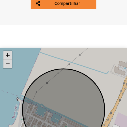
Compartilhar
+
−