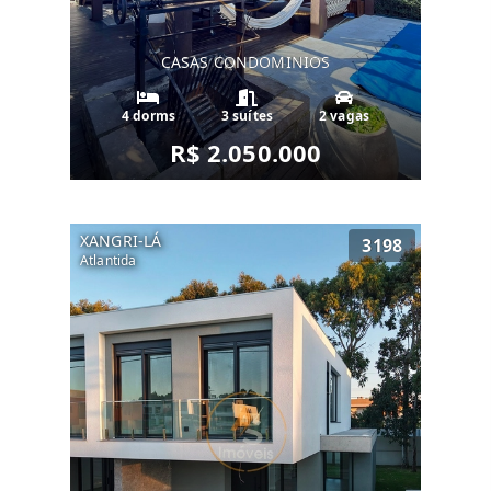
CASAS CONDOMINIOS
4 dorms
3 suítes
2 vagas
R$ 2.050.000
XANGRI-LÁ
3198
Atlantida