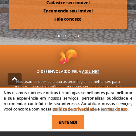
Cadastre seu imóvel
Encomende seu imóvel
Fale conosco
CRECI
69373
© DESENVOLVIDO PELA
AGIL.NET
Nós usamos cookies e outras tecnologias semelhantes para
melhorar a sua experiência em nossos serviços, personalizar
publicidade e recomendar conteúdo de seu interesse. Ao utilizar
Nós usamos cookies e outras tecnologias semelhantes para melhorar
nossos serviços, você concorda com nossa política de privacidade e
a sua experiência em nossos serviços, personalizar publicidade e
termos de uso.
recomendar conteúdo de seu interesse. Ao utilizar nossos serviços,
você concorda com nossa
política de privacidade
e
termos de uso
.
Política de Privacidade
Termos de uso
ENTENDI