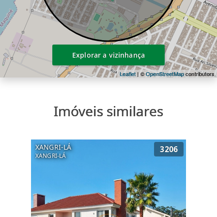
Explorar a vizinhança
Leaflet
| ©
OpenStreetMap
contributors
Imóveis similares
XANGRI-LÁ
3206
XANGRI-LÁ