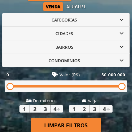
VENDA
ALUGUEL
CATEGORIAS
CIDADES
BAIRROS
CONDOMÍNIOS
0
Valor (R$)
50.000.000
Dormitórios
Vagas
1
2
3
4
+
1
2
3
4
+
LIMPAR FILTROS