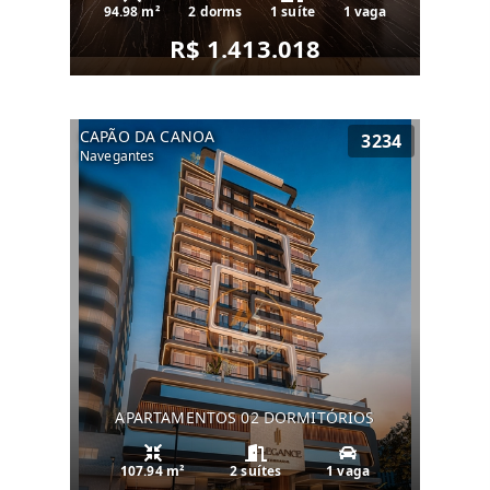
94.98 m²
2 dorms
1 suíte
1 vaga
R$ 1.413.018
CAPÃO DA CANOA
3234
Navegantes
APARTAMENTOS 02 DORMITÓRIOS
107.94 m²
2 suítes
1 vaga