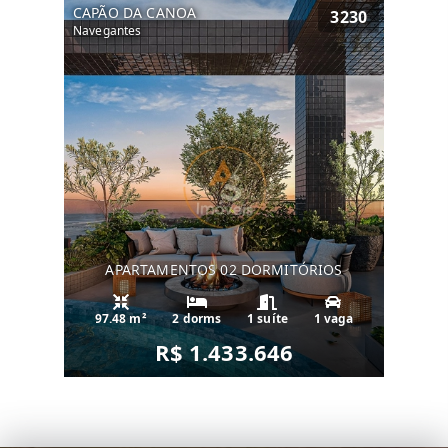
CAPÃO DA CANOA
3230
Navegantes
APARTAMENTOS 02 DORMITÓRIOS
97.48 m²
2 dorms
1 suíte
1 vaga
R$ 1.433.646