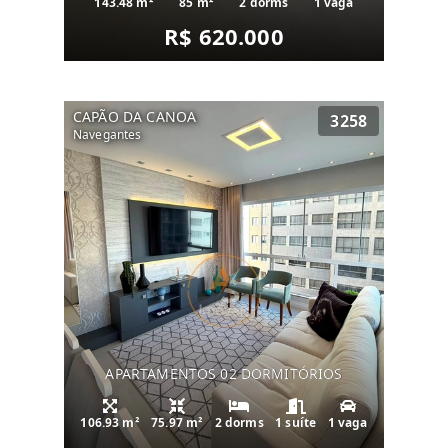
143.48 m²
85 m²
2 dorms
1 vaga
R$ 620.000
CAPÃO DA CANOA
3258
Navegantes
APARTAMENTOS 02 DORMITÓRIOS
106.93 m²
75.97 m²
2 dorms
1 suíte
1 vaga