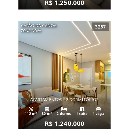
R$ 1.250.000
CAPÃO DA CANOA
3257
ZONA NOVA
APARTAMENTOS 02 DORMITÓRIOS
112 m²
80 m²
2 dorms
1 suíte
1 vaga
R$ 1.240.000