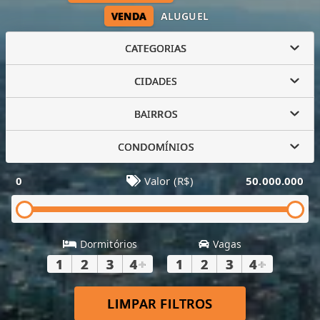
VENDA
ALUGUEL
CATEGORIAS
CIDADES
BAIRROS
CONDOMÍNIOS
0
Valor (R$)
50.000.000
Dormitórios
Vagas
1
2
3
4
+
1
2
3
4
+
LIMPAR FILTROS