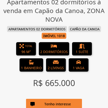
Apartamentos 02 dormitórios à
venda em Capão da Canoa, ZONA
NOVA
APARTAMENTOS 02 DORMITÓRIOS
CAPÃO DA CANOA
IMÓVEL 1018
TOTAL
96 M²
2 DORMITÓRIOS
1 SUÍTE
1 BANHEIRO
2 LIVINGS
1 VAGA
R$ 665.000
Tenho interesse