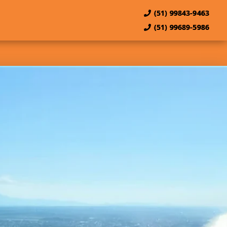
(51) 99843-9463
(51) 99689-5986