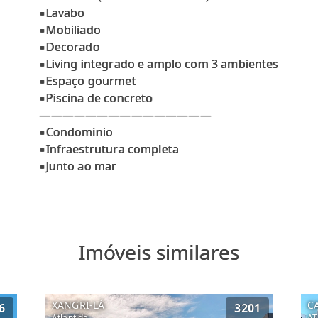
▪Lavabo
▪Mobiliado
▪Decorado
▪Living integrado e amplo com 3 ambientes
▪Espaço gourmet
▪Piscina de concreto
———————————————
▪Condominio
▪Infraestrutura completa
Imóveis similares
XANGRI-LÁ
C
6
3201
Atlantida
AT