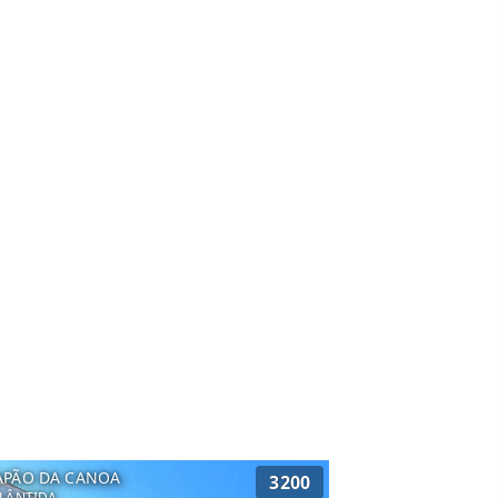
APÃO DA CANOA
3200
LÂNTIDA