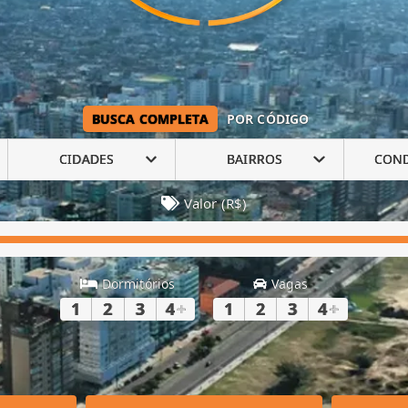
BUSCA COMPLETA
POR CÓDIGO
CIDADES
BAIRROS
CON
Valor (R$)
Dormitórios
Vagas
1
2
3
4
+
1
2
3
4
+