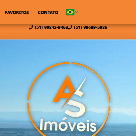
FAVORITOS
CONTATO
(51) 99843-9463
(51) 99689-5986