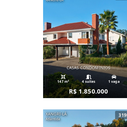
CASAS CONDOMINIOS
147 m²
4 suítes
1 vaga
R$ 1.850.000
XANGRI-LÁ
319
Atlantida