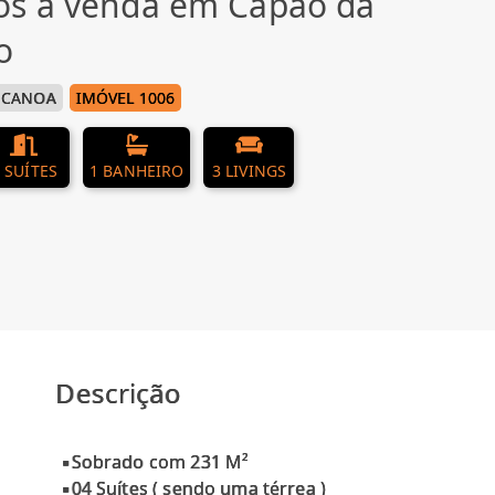
os à venda em Capão da
o
 CANOA
IMÓVEL 1006
 SUÍTES
1 BANHEIRO
3 LIVINGS
Descrição
▪Sobrado com 231 M²
▪04 Suítes ( sendo uma térrea )