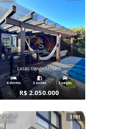
CASAS CONDOMINIOS
4 dorms
3 suítes
2 vagas
R$ 2.050.000
ANGRI-LÁ
3191
RISTELA