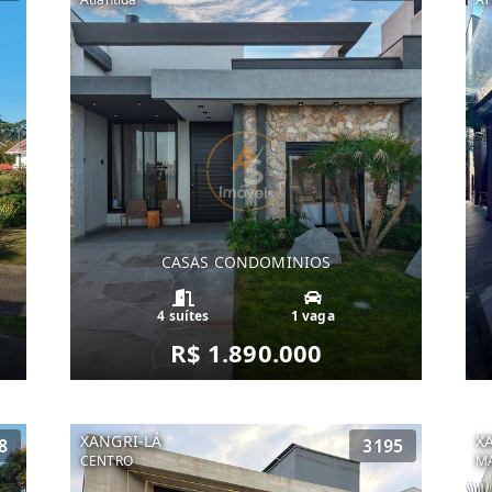
CASAS CONDOMINIOS
4 suítes
1 vaga
R$ 1.890.000
XANGRI-LÁ
X
8
3195
CENTRO
MA